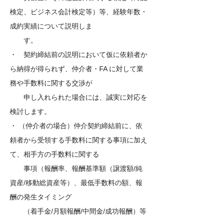
検定、ビジネス会計検定等）等、経験年数・
成約実績について説明しま
す。
​・ 契約締結前の説明において仮に依頼者か
ら納得が得られず、仲介者・FA に対して業
務や手数料に関する交渉が
申し入れられた場合には、誠実に対応を
検討します。
・ （仲介者の場合）仲介契約締結前に、依
頼者から受領する手数料に関する事項に加え
て、相手方の手数料に関する
事項（報酬率、報酬基準額（譲渡額/純
資産/移動総資産等）、最低手数料の額、報
酬の発生タイミング
（着手金/月額報酬/中間金/成功報酬）等