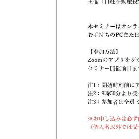
主催「日経不動産投
本セミナーはオンラ
お手持ちのPCまた
【参加方法】
Zoomのアプリを
セミナー開催前日まで
注1：開始時刻前に
注2：9時50分より
注3：参加者は全員
※お申し込みは必ず
（個人名以外では受