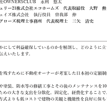
OWNERSCLUB　永利　悠太
ュリー21株式会社エコホームズ　代表取締役
大野　勲
ェイズ株式会社　執行役員　曽我部　伸
アローズ税理士事務所　代表税理士　三矢　清史
かにして利益確保しているのかを解剖し、どのように立
伝えいたします。
を残すために不動産オーナーが考案した日本初の定額制
や塗装、防水等の修繕工事とその後のメンテナンスを10
ための大きな支出を分散化。固定化、経費化することで
方式よりも低コストで建物の美観と機能性を良好に保ち