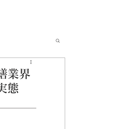
繕業界
実態