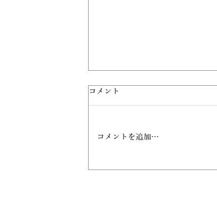
コメント
コメントを追加…
【7/25開催】賃貸経営アップ
デート交流会 in 新大阪～
©2026 by リーウェイズ株式会社 - Asset Cons