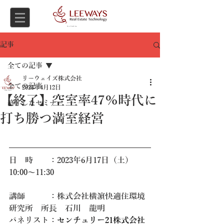
Asset Consulting
記事
全ての記事
リーウェイズ株式会社
全ての記事
2023年4月12日
【終了】空室率47％時代に
終了したセミナー
打ち勝つ満室経営
日　時　　：2023年6月17日（土）
10:00～11:30
講師　　　：株式会社横濵快適住環境
研究所　所長　石川　龍明
パネリスト：
センチュリー21株式会社