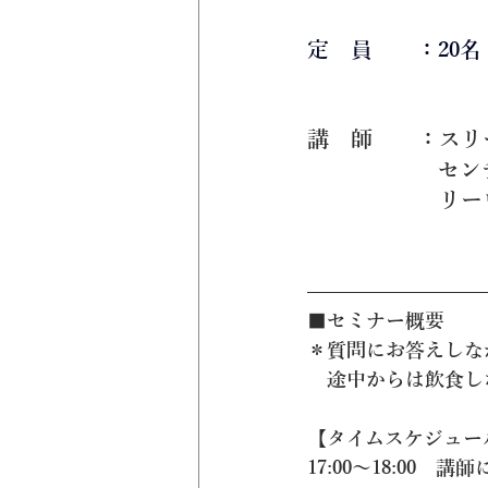
定　員　　：20名
講　師 　  ：
　　　　　　セン
　　　　　   
■セミナー概要
＊質問にお答えしな
　途中からは飲食し
【タイムスケジュー
17:00～18:00　