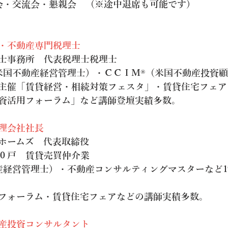
　座談会・交流会・懇親会　（
※途中退席も可能です）
・不動産専門税理士
士事務所　代表税理士税理士　
米国不動産経営管理士）・ＣＣＩＭ®（米国不動産投資
主催「賃貸経営・相続対策フェスタ」・賃貸住宅フェア
資活用フォーラム」など講師登壇実績多数。
理会社社長
コホームズ　代表取締役
０戸　賃貸売買仲介業　
産経営管理士）・不動産コンサルティングマスターなど1
フォーラム・賃貸住宅フェアなどの講師実積多数。
産投資コンサルタント