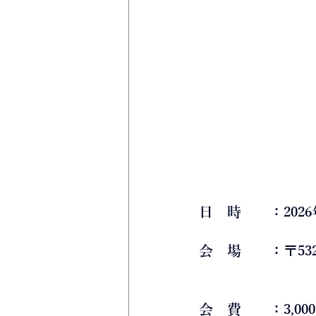
日　時　　：2026年
会　場　　：〒532
会　費　　：3,00