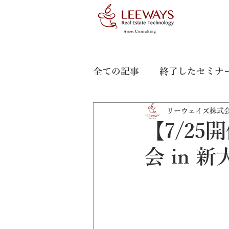
Asset Consulting
全ての記事
終了したセミナ
リーウェイズ株式
【7/2
会 in 