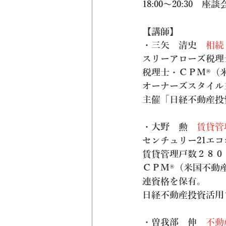
18:00～20:30
【講師】
・三矢　清史　
相続
スリーアローズ税理
税理士・ＣＰＭ®（
オーナーズスタイル
主催「日経不動産投
・大野　勲　
賃貸管
センチュリー21エ
賃貸管理戸数２８０
ＣＰＭ®（米国不動
連資格を保有。
日経不動産投資活用
・曽我部　伸　
不動