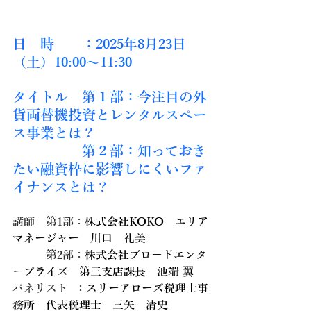
日　時　　：2025年8月23日
（土）10:00～11:30　
タイトル　第１部：今注目の外
貨両替機投資とレンタルスペー
ス事業とは？
　　　　　第２部：知っておき
たい融資枠に影響しにくいファ
イナンスとは？
講師　第1部：
株式会社KOKO　エリア
マネージャー　川口　礼美
　　　第2部：
株式会社ブロードエンタ
ープライズ　第三支店課長　池端 翼
パネリスト  ：
スリーアローズ税理士事
務所　代表税理士　三矢　清史