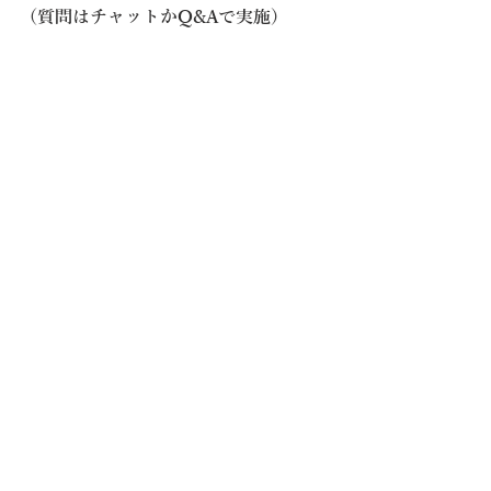
（質問はチャットかQ&Aで実施）
※お申し込みは必ず個人名（ご本名）
でお願いいたします。
（個人名以外では受付できない場合が
ございますのでご了承下さい）
2025年8月22日（金）17：00まで