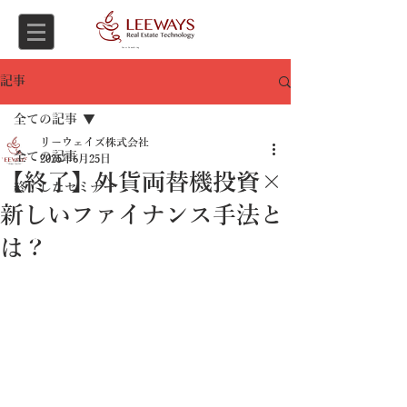
Asset Consulting
記事
全ての記事
リーウェイズ株式会社
全ての記事
2025年6月25日
【終了】外貨両替機投資×
終了したセミナー
新しいファイナンス手法と
は？