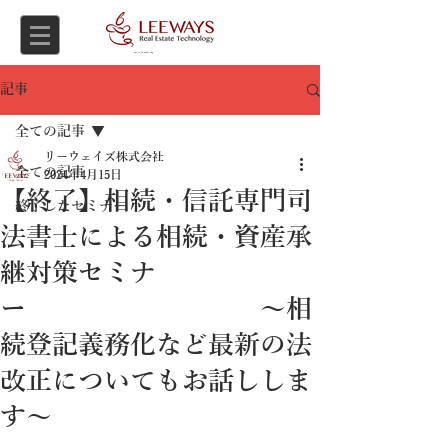
Asset Consulting
記事
全ての記事
リーウェイズ株式会社
全ての記事
2024年4月15日
【終了】相続・信託専門司
終了したセミナー
法書士による相続・資産承
継対策セミナ
ー ～相
続登記義務化など最新の法
改正についてもお話ししま
す～