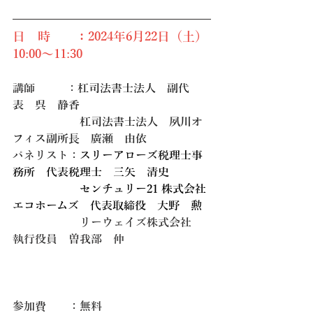
日　時　　：2024年6月22日（土）
10:00～11:30
講師         ：
杠司法書士法人　副代
表　呉　静香
　　　　　　杠司法書士法人　夙川オ
フィス副所長　廣瀬　由依
パネリスト：
スリーアローズ税理士事
務所　代表税理士　三矢　清史
　　　　　　センチュリー21 株式会社
エコホームズ　代表取締役
大野　勲
　　　　　　リーウェイズ株式会社　
執行役員　曽我部　伸
参加費　　：無料