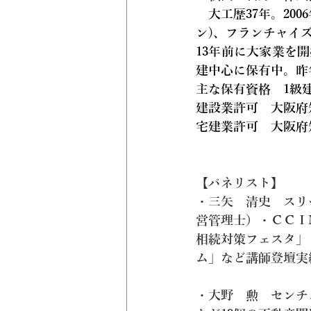
大工歴37年。2
ン)、フランチャイ
13年前に大家業を
建中心に保有中。昨
主な保有資格　1級
建設業許可　大阪府知事
宅建業許可　大阪府知
【パネリスト】
・三矢　清史　スリ
営管理士）・ＣＣＩ
相続対策フェスタ」
ム」など講師登壇実
・大野　勲　センチ