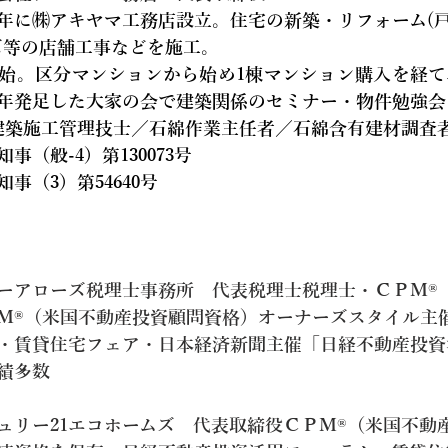
006年に㈱アキヤマ工務店設立。住宅の新築・リフォーム(
ズ等の店舗工事などを施工。
開始。区分マンションから始め1棟マンション購入を経
年発足した大家の会で建築関係のセミナー・物件勉強会
建築施工管理技士／石綿作業主任者／石綿含有建材調査
（般-4）第130073号
事（3）第54640号
ーアローズ税理士事務所　代表税理士税理士・ＣＰＭ®
Ｍ®（米国不動産投資顧問資格）オーナーズスタイル主
・賃貸住宅フェア・日本経済新聞主催「日経不動産投資
績多数
ュリー21エコホームズ　代表取締役ＣＰＭ®（米国不動