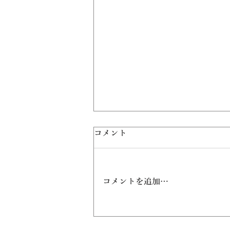
コメント
コメントを追加…
【7/25開催】賃貸経営アップ
デート交流会 in 新大阪～