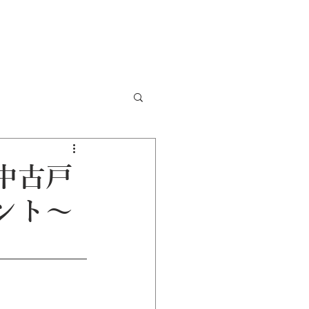
中古戸
ント～