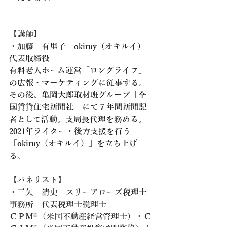
【講師】
・
加藤　有里子　okiruy（オキルイ） 
代表取締役
有料老人ホーム運営「ロングライフ」
の広報・マーケティングに従事する。
その後、亀岡大郎取材班グループ「全
国賃貸住宅新聞社」にて７年間新聞記
者として活動。支局長代理を務める。
2021年ライター・後方支援を行う
「okiruy（オキルイ）」を立ち上げ
る。　
【パネリスト】
・三矢　清史　スリーアローズ税理士
事務所　代表税理士税理士　
ＣＰＭ®（米国不動産経営管理士）・Ｃ