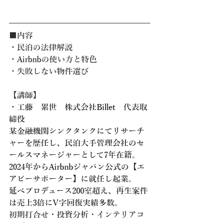
■内容
・民泊の法律解説
・Airbnbの使い方と特色
・失敗しない物件選び
【講師】
・
工藤　累世　株式会社Billet　代表取
締役
某金融機関シンクタンクにてリサーチ
ャーを歴任し、民泊大手管理会社のセ
ールスマネージャーとして7年在籍。
2024年からAirbnbジャパン公式の【エ
アビーサポーター】に就任し起業。
延べプロデュース200室超え、再生案件
は売上3倍にV字回復実績多数。
初期打合せ・投資分析・インテリアコ